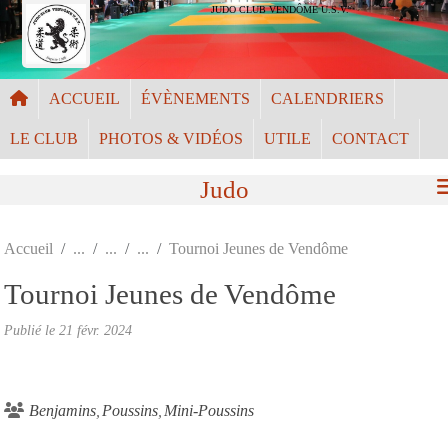
Panneau de gestion des cookies
JUDO CLUB VENDÔME U.S.V.
ACCUEIL
ÉVÈNEMENTS
CALENDRIERS
LE CLUB
PHOTOS & VIDÉOS
UTILE
CONTACT
Judo
Accueil
Tournoi Jeunes de Vendôme
Tournoi Jeunes de Vendôme
Publié le
21 févr. 2024
Benjamins
Poussins
Mini-Poussins