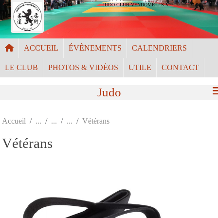
Panneau de gestion des cookies
JUDO CLUB VENDÔME U.S.V.
ACCUEIL
ÉVÈNEMENTS
CALENDRIERS
LE CLUB
PHOTOS & VIDÉOS
UTILE
CONTACT
Judo
Accueil
Vétérans
Vétérans