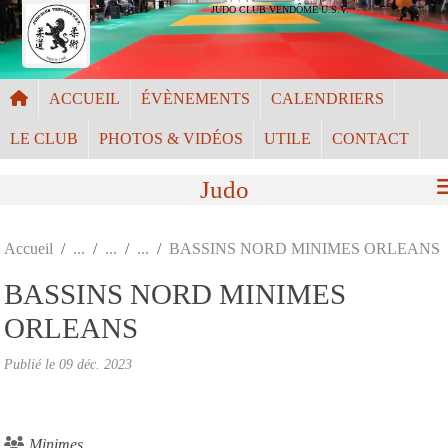
Panneau de gestion des cookies
JUDO CLUB VENDÔME U.S.V.
ACCUEIL
ÉVÈNEMENTS
CALENDRIERS
LE CLUB
PHOTOS & VIDÉOS
UTILE
CONTACT
Judo
Accueil
BASSINS NORD MINIMES ORLEANS
BASSINS NORD MINIMES
ORLEANS
Publié le
09 déc. 2023
Minimes