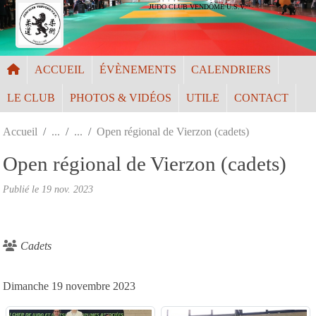
Panneau de gestion des cookies
JUDO CLUB VENDÔME U.S.V.
ACCUEIL
ÉVÈNEMENTS
CALENDRIERS
LE CLUB
PHOTOS & VIDÉOS
UTILE
CONTACT
Accueil
Open régional de Vierzon (cadets)
Open régional de Vierzon (cadets)
Publié le
19 nov. 2023
Cadets
Dimanche 19 novembre 2023