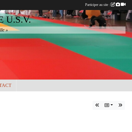
Participer au site :
U.S.V.
lle »
TACT