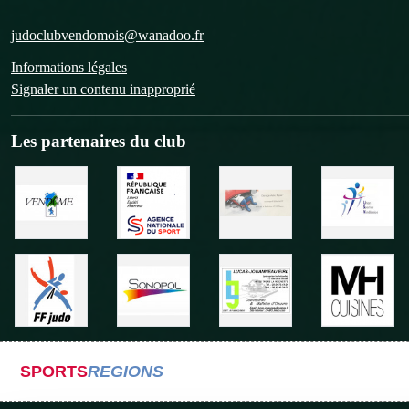
judoclubvendomois@wanadoo.fr
Informations légales
Signaler un contenu inapproprié
Les partenaires du club
SPORTS
REGIONS