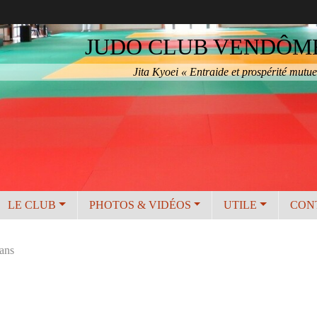
JUDO CLUB VENDÔME 
Jita Kyoei « Entraide et prospérité mutue
LE CLUB
PHOTOS & VIDÉOS
UTILE
CON
ans