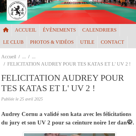
Panneau de gestion des cookies
JUDO CLUB VENDÔME U.S.V.
ACCUEIL
ÉVÈNEMENTS
CALENDRIERS
LE CLUB
PHOTOS & VIDÉOS
UTILE
CONTACT
Accueil
FELICITATION AUDREY POUR TES KATAS ET L' UV 2 !
FELICITATION AUDREY POUR
TES KATAS ET L' UV 2 !
Publiée le
25 avril 2025
Audrey Cornu a validé son kata avec les félicitations
du jury et son UV 2 pour sa ceinture noire 1er dan🥋.