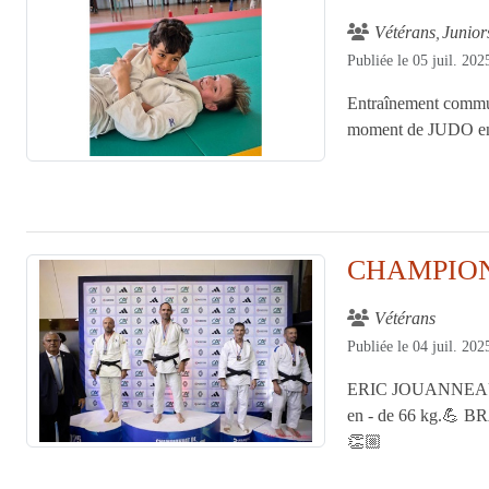
Vétérans
Junior
Publiée le
05 juil. 202
Entraînement commun
moment de JUDO ent
CHAMPION
Vétérans
Publiée le
04 juil. 202
ERIC JOUANNEAU
en - de 66 kg.💪 BRA
👏🏼