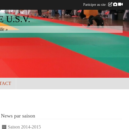
Participer au site :
U.S.V.
lle »
TACT
News par saison
Saison 2014-2015