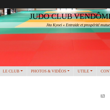
JUDO CLUB VENDÔME 
Jita Kyoei « Entraide et prospérité mutue
LE CLUB
PHOTOS & VIDÉOS
UTILE
CON