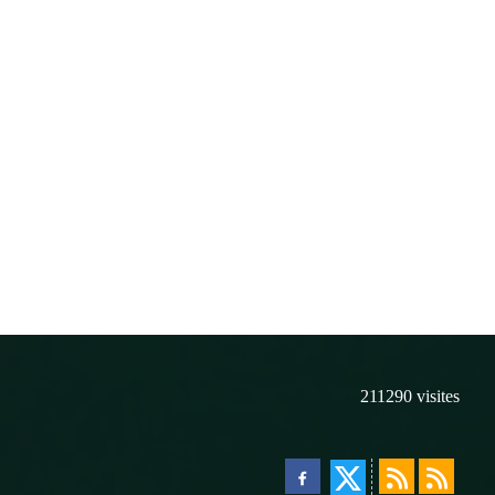
211290
visites