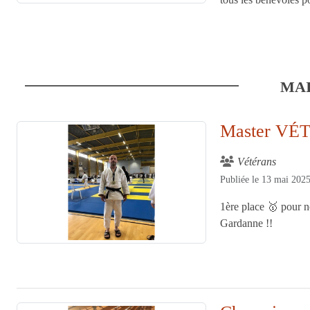
MA
Master VÉ
Vétérans
Publiée le
13 mai 202
1ère place 🥇 pour 
Gardanne !!