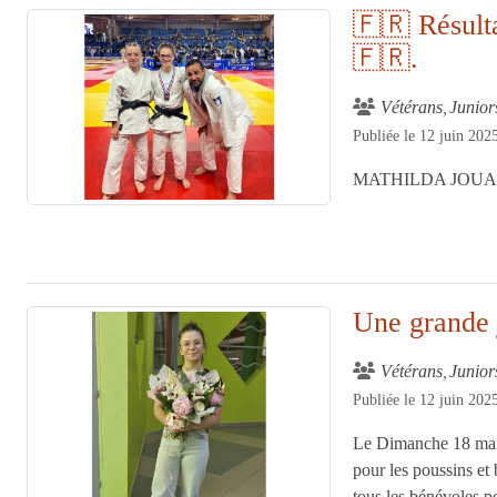
🇫🇷 Résult
🇫🇷.
Vétérans
Junior
Publiée le
12 juin 202
MATHILDA JOUA
Une grande 
Vétérans
Junior
Publiée le
12 juin 202
Le Dimanche 18 mai 
pour les poussins e
tous les bénévoles po