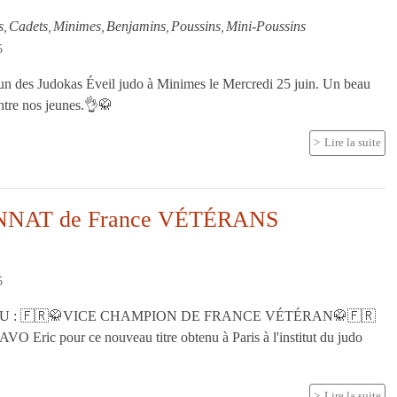
s
Cadets
Minimes
Benjamins
Poussins
Mini-Poussins
5
 des Judokas Éveil judo à Minimes le Mercredi 25 juin. Un beau
re nos jeunes.👌🥋
Lire la suite
NAT de France VÉTÉRANS
5
 : 🇫🇷🥋VICE CHAMPION DE FRANCE VÉTÉRAN🥋🇫🇷
VO Eric pour ce nouveau titre obtenu à Paris à l'institut du judo
Lire la suite