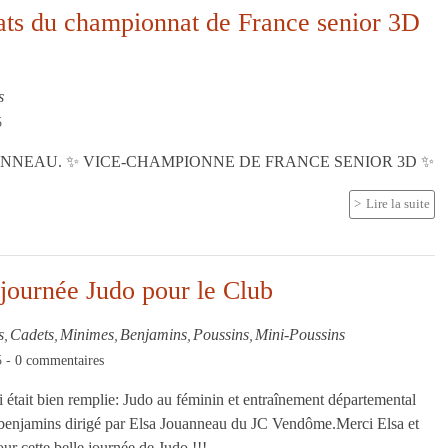
ats du championnat de France senior 3D
s
5
NNEAU. ✨ VICE-CHAMPIONNE DE FRANCE SENIOR 3D ✨
Lire la suite
journée Judo pour le Club
s
Cadets
Minimes
Benjamins
Poussins
Mini-Poussins
5
-
0
commentaires
était bien remplie: Judo au féminin et entraînement départemental
t benjamins dirigé par Elsa Jouanneau du JC Vendôme.Merci Elsa et
ur cette belle journée de Judo !!!