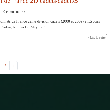
 de france 2D cadets/cadettes
5
-
0
commentaires
onnats de France 2ème division cadets (2008 et 2009) et Espoirs
o Aubin, Raphaël et Mayline !!
Lire la suite
3
»