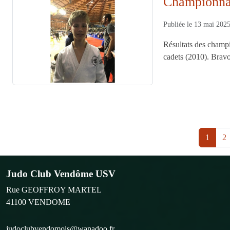
Championnat
Publiée le
13 mai 202
Résultats des champi
cadets (2010). Brav
1
2
Judo Club Vendôme USV
Rue GEOFFROY MARTEL
41100
VENDOME
judoclubvendomois@wanadoo.fr