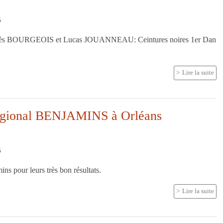
5
nès BOURGEOIS et Lucas JOUANNEAU: Ceintures noires 1er Dan
Lire la suite
régional BENJAMINS à Orléans
5
ns pour leurs très bon résultats.
Lire la suite