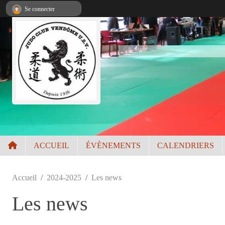
Panneau de gestion des cookies
Se connecter
ACCUEIL
ÉVÈNEMENTS
CALENDRIERS
Accueil
2024-2025
Les news
Les news