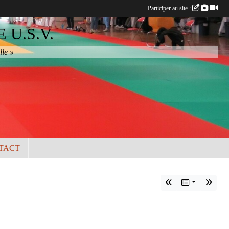
Participer au site :
U.S.V.
lle »
TACT