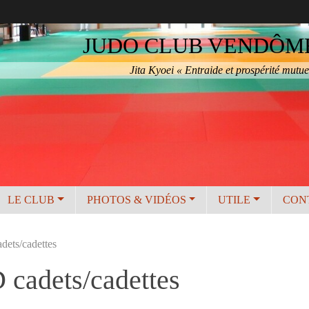
JUDO CLUB VENDÔME 
Jita Kyoei « Entraide et prospérité mutue
LE CLUB
PHOTOS & VIDÉOS
UTILE
CON
dets/cadettes
 cadets/cadettes