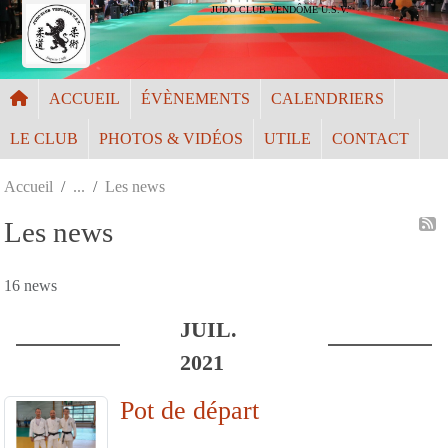
Panneau de gestion des cookies
JUDO CLUB VENDÔME U.S.V.
ACCUEIL
ÉVÈNEMENTS
CALENDRIERS
LE CLUB
PHOTOS & VIDÉOS
UTILE
CONTACT
Accueil
Les news
Les news
16 news
JUIL.
2021
Pot de départ