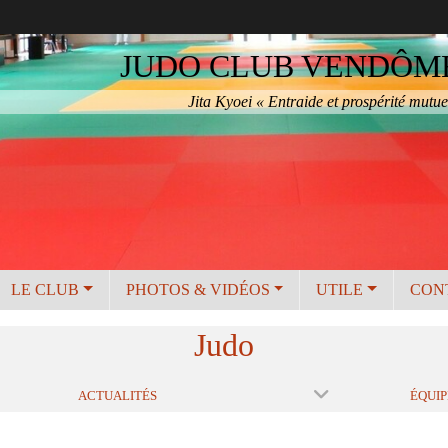
JUDO CLUB VENDÔME 
Jita Kyoei « Entraide et prospérité mutue
LE CLUB
PHOTOS & VIDÉOS
UTILE
CON
Judo
ACTUALITÉS
ÉQUIP