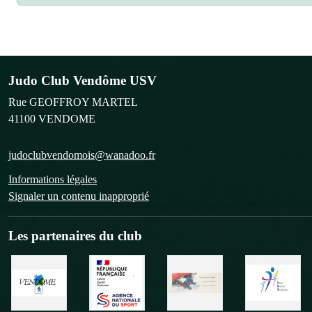
Judo Club Vendôme USV
Rue GEOFFROY MARTEL
41100
VENDOME
judoclubvendomois@wanadoo.fr
Informations légales
Signaler un contenu inapproprié
Les partenaires du club