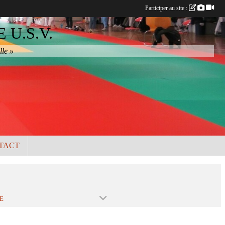
Participer au site :
U.S.V.
lle »
TACT
E