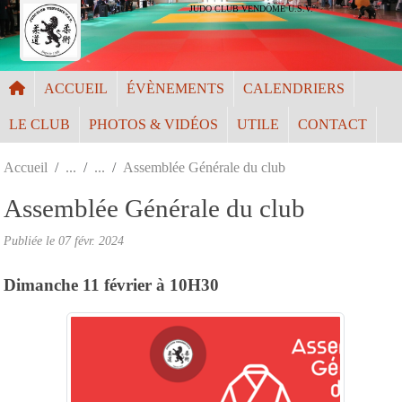
Panneau de gestion des cookies
JUDO CLUB VENDÔME U.S.V.
ACCUEIL
ÉVÈNEMENTS
CALENDRIERS
LE CLUB
PHOTOS & VIDÉOS
UTILE
CONTACT
Accueil
Assemblée Générale du club
Assemblée Générale du club
Publiée le
07 févr. 2024
Dimanche 11 février à 10H30