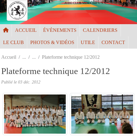
Panneau de gestion des cookies
JUDO CLUB VENDÔME U.S.V.
ACCUEIL
ÉVÈNEMENTS
CALENDRIERS
LE CLUB
PHOTOS & VIDÉOS
UTILE
CONTACT
Accueil
Plateforme technique 12/2012
Plateforme technique 12/2012
Publié le
03 déc. 2012