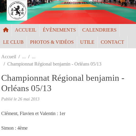
Panneau de gestion des cookies
JUDO CLUB VENDÔME U.S.V.
ACCUEIL
ÉVÈNEMENTS
CALENDRIERS
LE CLUB
PHOTOS & VIDÉOS
UTILE
CONTACT
Accueil
Championnat Régional benjamin - Orléans 05/13
Championnat Régional benjamin -
Orléans 05/13
Publié le
26 mai 2013
Clément, Flavien et Valentin : 1er
Simon : 4ème