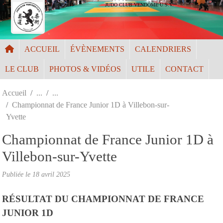
Panneau de gestion des cookies
JUDO CLUB VENDÔME U.S.V.
ACCUEIL
ÉVÈNEMENTS
CALENDRIERS
LE CLUB
PHOTOS & VIDÉOS
UTILE
CONTACT
Accueil
Championnat de France Junior 1D à Villebon-sur-
Yvette
Championnat de France Junior 1D à
Villebon-sur-Yvette
Publiée le
18 avril 2025
RÉSULTAT DU CHAMPIONNAT DE FRANCE
JUNIOR 1D