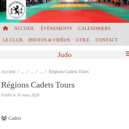
Panneau de gestion des cookies
JUDO CLUB VENDÔME U.S.V.
ACCUEIL
ÉVÈNEMENTS
CALENDRIERS
LE CLUB
PHOTOS & VIDÉOS
UTILE
CONTACT
Judo
Accueil
Régions Cadets Tours
Régions Cadets Tours
Publié le
16 mars 2024
Cadets