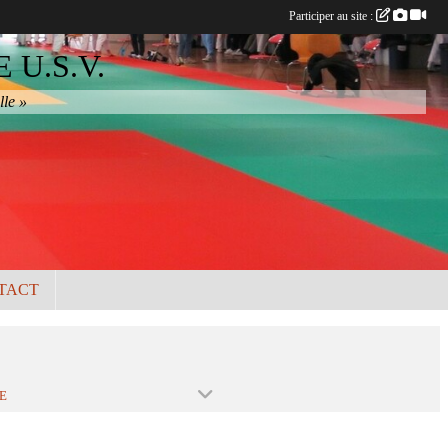
Participer au site :
U.S.V.
lle »
TACT
E