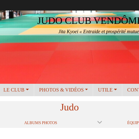
JUDO CLUB VENDÔME 
Jita Kyoei « Entraide et prospérité mutue
LE CLUB
PHOTOS & VIDÉOS
UTILE
CON
Judo
ALBUMS PHOTOS
ÉQUIP