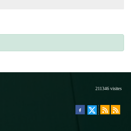
211346
visites