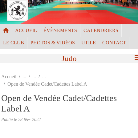
Panneau de gestion des cookies
JUDO CLUB VENDÔME U.S.V.
ACCUEIL
ÉVÈNEMENTS
CALENDRIERS
LE CLUB
PHOTOS & VIDÉOS
UTILE
CONTACT
Judo
Accueil
Open de Vendée Cadet/Cadettes Label A
Open de Vendée Cadet/Cadettes
Label A
Publié le
28 févr. 2022