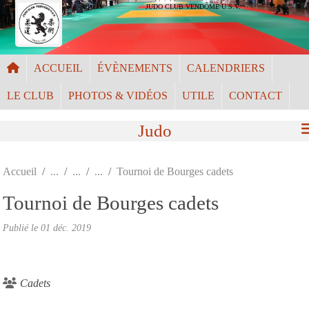
Panneau de gestion des cookies
JUDO CLUB VENDÔME U.S.V.
ACCUEIL
ÉVÈNEMENTS
CALENDRIERS
LE CLUB
PHOTOS & VIDÉOS
UTILE
CONTACT
Judo
Accueil
Tournoi de Bourges cadets
Tournoi de Bourges cadets
Publié le
01 déc. 2019
Cadets