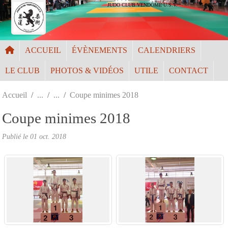
Panneau de gestion des cookies
JUDO CLUB VENDÔME U.S.V.
ACCUEIL
ÉVÈNEMENTS
CALENDRIERS
LE CLUB
PHOTOS & VIDÉOS
UTILE
CONTACT
Accueil
Coupe minimes 2018
Coupe minimes 2018
Publié le
01 oct. 2018