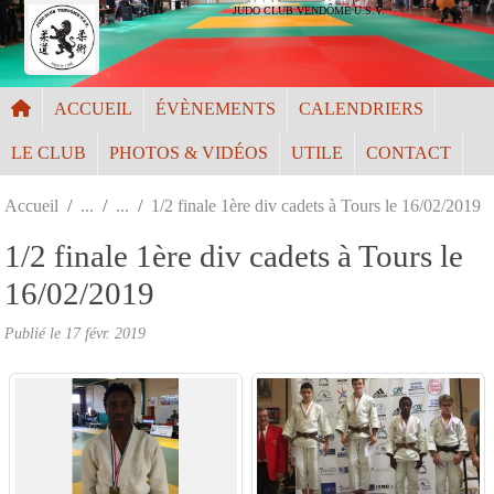
Panneau de gestion des cookies
JUDO CLUB VENDÔME U.S.V.
ACCUEIL
ÉVÈNEMENTS
CALENDRIERS
LE CLUB
PHOTOS & VIDÉOS
UTILE
CONTACT
Accueil
1/2 finale 1ère div cadets à Tours le 16/02/2019
1/2 finale 1ère div cadets à Tours le
16/02/2019
Publié le
17 févr. 2019