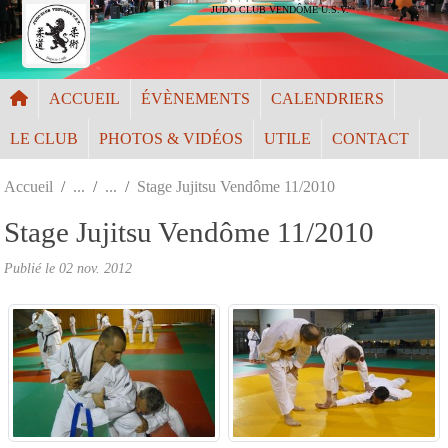
Panneau de gestion des cookies
JUDO CLUB VENDÔME U.S.V.
ACCUEIL
ÉVÈNEMENTS
CALENDRIERS
LE CLUB
PHOTOS & VIDÉOS
UTILE
CONTACT
Accueil
Stage Jujitsu Vendôme 11/2010
Stage Jujitsu Vendôme 11/2010
Publié le
02 nov. 2012