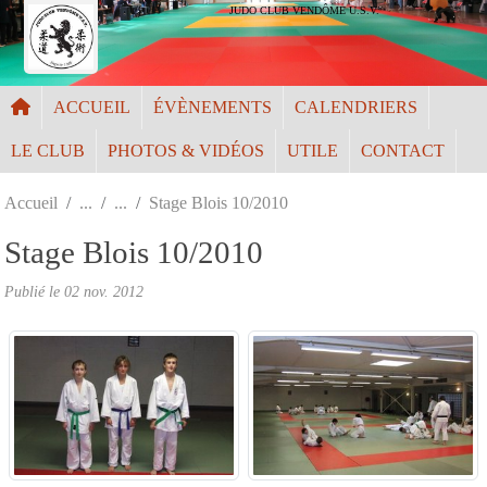
Panneau de gestion des cookies
JUDO CLUB VENDÔME U.S.V.
ACCUEIL
ÉVÈNEMENTS
CALENDRIERS
LE CLUB
PHOTOS & VIDÉOS
UTILE
CONTACT
Accueil
Stage Blois 10/2010
Stage Blois 10/2010
Publié le
02 nov. 2012