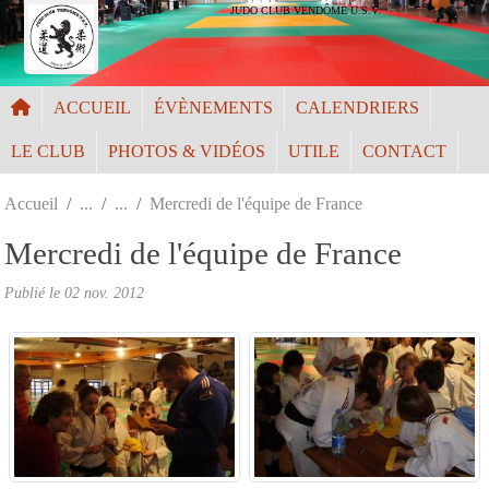
Panneau de gestion des cookies
JUDO CLUB VENDÔME U.S.V.
ACCUEIL
ÉVÈNEMENTS
CALENDRIERS
LE CLUB
PHOTOS & VIDÉOS
UTILE
CONTACT
Accueil
Mercredi de l'équipe de France
Mercredi de l'équipe de France
Publié le
02 nov. 2012