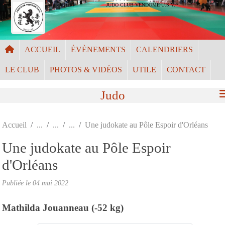
Panneau de gestion des cookies
JUDO CLUB VENDÔME U.S.V.
ACCUEIL
ÉVÈNEMENTS
CALENDRIERS
LE CLUB
PHOTOS & VIDÉOS
UTILE
CONTACT
Judo
Accueil
Une judokate au Pôle Espoir d'Orléans
Une judokate au Pôle Espoir
d'Orléans
Publiée le
04 mai 2022
Mathilda Jouanneau (-52 kg)