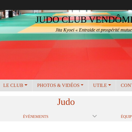
JUDO CLUB VENDÔME 
Jita Kyoei « Entraide et prospérité mutue
LE CLUB
PHOTOS & VIDÉOS
UTILE
CON
Judo
ÉVÈNEMENTS
ÉQUIP