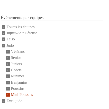
Événements par équipes
Toutes les équipes
Jujitsu-Self Défense
Taïso
Judo
Vétérans
Senior
Juniors
Cadets
Minimes
Benjamins
Poussins
Mini-Poussins
Eveil judo