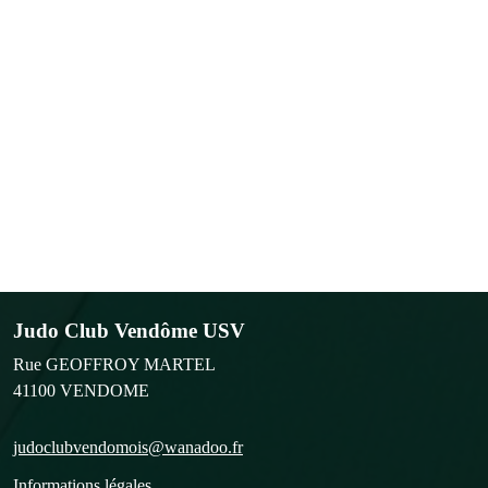
Judo Club Vendôme USV
Rue GEOFFROY MARTEL
41100
VENDOME
judoclubvendomois@wanadoo.fr
Informations légales