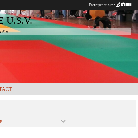
Participer au site :
U.S.V.
lle »
TACT
E