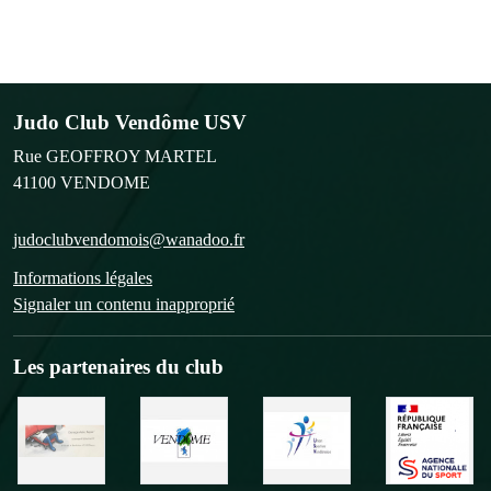
Judo Club Vendôme USV
Rue GEOFFROY MARTEL
41100
VENDOME
judoclubvendomois@wanadoo.fr
Informations légales
Signaler un contenu inapproprié
Les partenaires du club