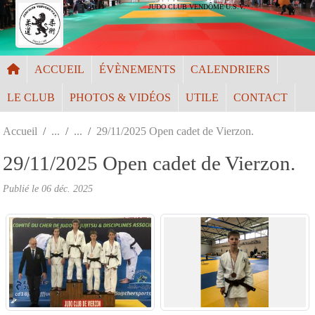
Panneau de gestion des cookies
JUDO CLUB VENDÔME U.S.V.
ACCUEIL
ÉVÈNEMENTS
CALENDRIERS
LE CLUB
PHOTOS & VIDÉOS
UTILE
CONTACT
Accueil
29/11/2025 Open cadet de Vierzon.
29/11/2025 Open cadet de Vierzon.
Publié le
06 déc. 2025