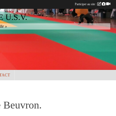
Participer au site :
U.S.V.
lle »
TACT
e Beuvron.