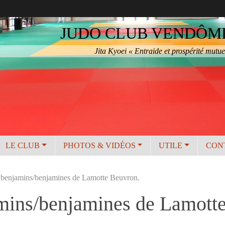
JUDO CLUB VENDÔME 
Jita Kyoei « Entraide et prospérité mutue
LE CLUB
PHOTOS & VIDÉOS
UTILE
CON
 benjamins/benjamines de Lamotte Beuvron.
mins/benjamines de Lamott