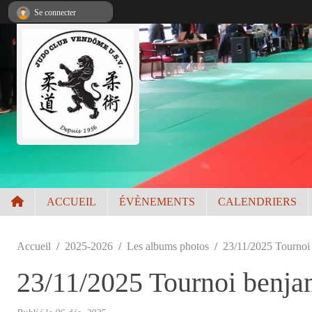
Panneau de gestion des cookies
Se connecter
ACCUEIL
ÉVÈNEMENTS
CALENDRIERS
Accueil
2025-2026
Les albums photos
23/11/2025 Tournoi
23/11/2025 Tournoi benja