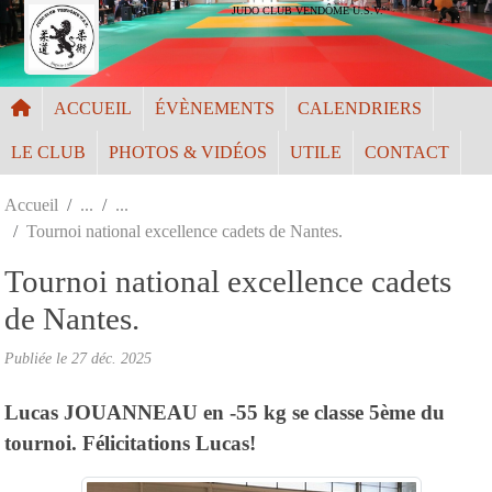
Panneau de gestion des cookies
JUDO CLUB VENDÔME U.S.V.
ACCUEIL
ÉVÈNEMENTS
CALENDRIERS
LE CLUB
PHOTOS & VIDÉOS
UTILE
CONTACT
Accueil
Tournoi national excellence cadets de Nantes.
Tournoi national excellence cadets
de Nantes.
Publiée le
27 déc. 2025
Lucas JOUANNEAU en -55 kg se classe 5ème du
tournoi. Félicitations Lucas!