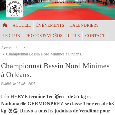
Panneau de gestion des cookies
JUDO CLUB VENDÔME U.S.V.
ACCUEIL
ÉVÈNEMENTS
CALENDRIERS
LE CLUB
PHOTOS & VIDÉOS
UTILE
CONTACT
Accueil
Championnat Bassin Nord Minimes à Orléans.
Championnat Bassin Nord Minimes
à Orléans.
Publiée le
27 déc. 2025
Léo HERVÉ termine 1er 🥇en - de 55 kg et
Nathanaëlle GERMONPREZ se classe 3ème en -de 63
kg 🥉👏. Bravo à tous les judokas de Vendôme pour