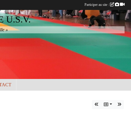
Participer au site :
U.S.V.
lle »
TACT