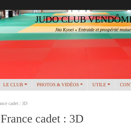
JUDO CLUB VENDÔME 
Jita Kyoei « Entraide et prospérité mutue
LE CLUB
PHOTOS & VIDÉOS
UTILE
CON
nce cadet : 3D
France cadet : 3D