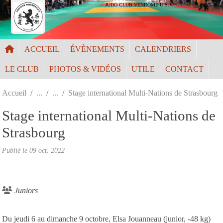
Panneau de gestion des cookies
JUDO CLUB VENDÔME U.S.V.
ACCUEIL
ÉVÈNEMENTS
CALENDRIERS
LE CLUB
PHOTOS & VIDÉOS
UTILE
CONTACT
Accueil
Stage international Multi-Nations de Strasbourg
Stage international Multi-Nations de
Strasbourg
Publié le
09 oct. 2022
Juniors
Du jeudi 6 au dimanche 9 octobre, Elsa Jouanneau (junior, -48 kg)