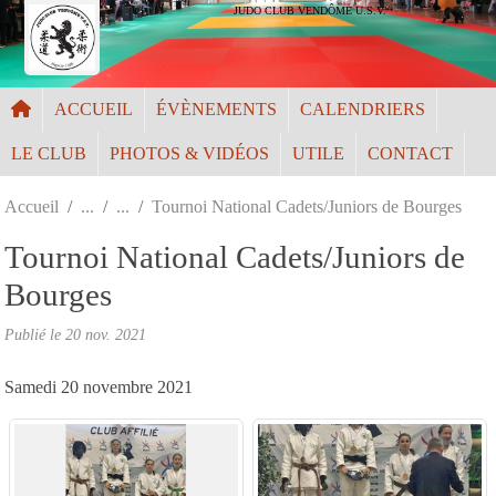
Panneau de gestion des cookies
JUDO CLUB VENDÔME U.S.V.
ACCUEIL
ÉVÈNEMENTS
CALENDRIERS
LE CLUB
PHOTOS & VIDÉOS
UTILE
CONTACT
Accueil
Tournoi National Cadets/Juniors de Bourges
Tournoi National Cadets/Juniors de
Bourges
Publié le
20 nov. 2021
Samedi 20 novembre 2021