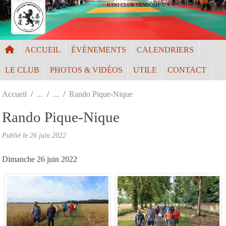
Panneau de gestion des cookies
JUDO CLUB VENDÔME U.S.V.
ACCUEIL
ÉVÈNEMENTS
CALENDRIERS
LE CLUB
PHOTOS & VIDÉOS
UTILE
CONTACT
Accueil
Rando Pique-Nique
Rando Pique-Nique
Publié le
26 juin 2022
Dimanche 26 juin 2022