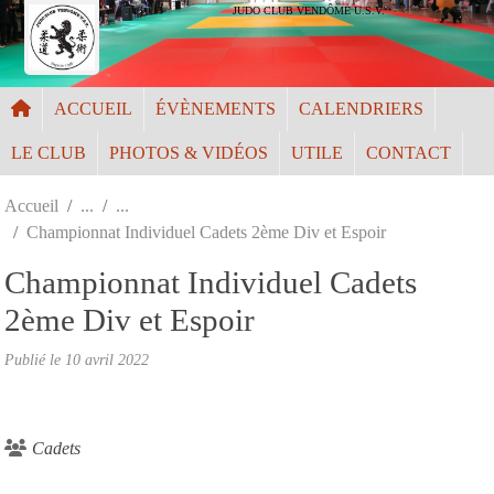
Panneau de gestion des cookies
JUDO CLUB VENDÔME U.S.V.
ACCUEIL
ÉVÈNEMENTS
CALENDRIERS
LE CLUB
PHOTOS & VIDÉOS
UTILE
CONTACT
Accueil
Championnat Individuel Cadets 2ème Div et Espoir
Championnat Individuel Cadets
2ème Div et Espoir
Publié le
10 avril 2022
Cadets