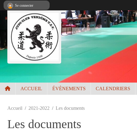
Panneau de gestion des cookies
Se connecter
ACCUEIL
ÉVÈNEMENTS
CALENDRIERS
Accueil
2021-2022
Les documents
Les documents