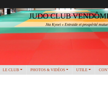
JUDO CLUB VENDÔME 
Jita Kyoei « Entraide et prospérité mutue
LE CLUB
PHOTOS & VIDÉOS
UTILE
CON