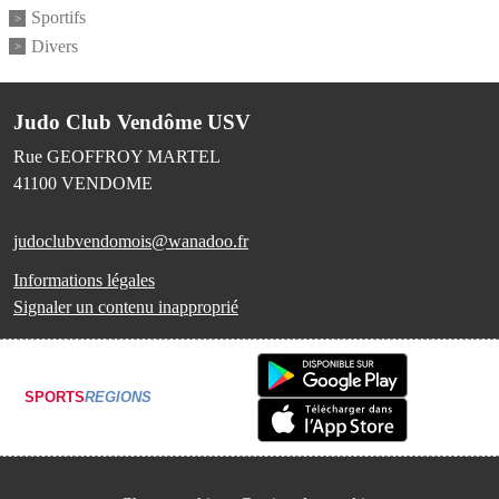
Sportifs
Divers
Judo Club Vendôme USV
Rue GEOFFROY MARTEL
41100
VENDOME
judoclubvendomois@wanadoo.fr
Informations légales
Signaler un contenu inapproprié
SPORTS
REGIONS