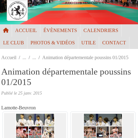
Panneau de gestion des cookies
JUDO CLUB VENDÔME U.S.V.
ACCUEIL
ÉVÈNEMENTS
CALENDRIERS
LE CLUB
PHOTOS & VIDÉOS
UTILE
CONTACT
Accueil
Animation départementale poussins 01/2015
Animation départementale poussins
01/2015
Publié le
25 janv. 2015
Lamotte-Beuvron