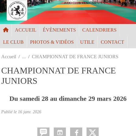
Panneau de gestion des cookies
JUDO CLUB VENDÔME U.S.V.
ACCUEIL
ÉVÈNEMENTS
CALENDRIERS
LE CLUB
PHOTOS & VIDÉOS
UTILE
CONTACT
Accueil
CHAMPIONNAT DE FRANCE JUNIORS
CHAMPIONNAT DE FRANCE
JUNIORS
Du
samedi
28
au
dimanche
29
mars
2026
Publié le
16 janv. 2026