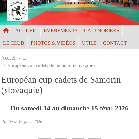
Panneau de gestion des cookies
JUDO CLUB VENDÔME U.S.V.
ACCUEIL
ÉVÈNEMENTS
CALENDRIERS
LE CLUB
PHOTOS & VIDÉOS
UTILE
CONTACT
Accueil
Européan cup cadets de Samorin (slovaquie)
Européan cup cadets de Samorin
(slovaquie)
Du
samedi
14
au
dimanche
15
févr.
2026
Publié le
15 janv. 2026