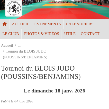
Panneau de gestion des cookies
JUDO CLUB VENDÔME U.S.V.
ACCUEIL
ÉVÈNEMENTS
CALENDRIERS
LE CLUB
PHOTOS & VIDÉOS
UTILE
CONTACT
Accueil
Tournoi du BLOIS JUDO
(POUSSINS/BENJAMINS)
Tournoi du BLOIS JUDO
(POUSSINS/BENJAMINS)
Le
dimanche
18
janv.
2026
Publié le
04 janv. 2026