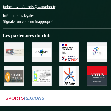
judoclubvendomois@wanadoo.fr
Informations légales
Signaler un contenu inapproprié
Les partenaires du club
SPORTS
REGIONS