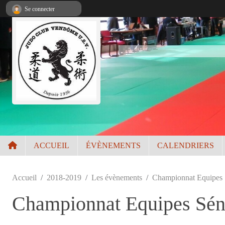
Panneau de gestion des cookies
Se connecter
ACCUEIL
ÉVÈNEMENTS
CALENDRIERS
Accueil
2018-2019
Les évènements
Championnat Equipes S
Championnat Equipes Séni