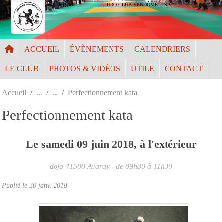
Panneau de gestion des cookies
JUDO CLUB VENDÔME U.S.V.
ACCUEIL
ÉVÈNEMENTS
CALENDRIERS
LE CLUB
PHOTOS & VIDÉOS
UTILE
CONTACT
Accueil
Perfectionnement kata
Perfectionnement kata
Le
samedi
09
juin
2018
, à l'extérieur
dojo
41500
Avaray
- de 09h30 à 11h30
Publié le
30 janv. 2018