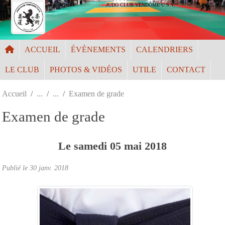
Panneau de gestion des cookies
JUDO CLUB VENDÔME U.S.V.
ACCUEIL
ÉVÈNEMENTS
CALENDRIERS
LE CLUB
PHOTOS & VIDÉOS
UTILE
CONTACT
Accueil
Examen de grade
Examen de grade
Le
samedi
05
mai
2018
Publié le
30 janv. 2018