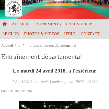
Panneau de gestion des cookies
JUDO CLUB VENDÔME U.S.V.
ACCUEIL
ÉVÈNEMENTS
CALENDRIERS
LE CLUB
PHOTOS & VIDÉOS
UTILE
CONTACT
Accueil
Entraînement départemental
Entraînement départemental
Le
mardi
24
avril
2018
, à l'extérieur
dojo
41200
Romorantin-Lanthenay
- de 19h30 à 21h30
Publié le
30 janv. 2018