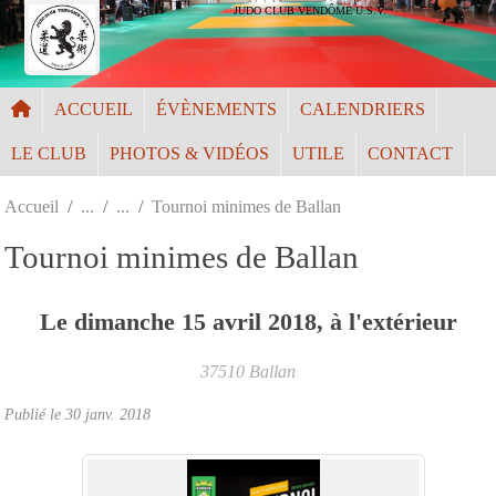
Panneau de gestion des cookies
JUDO CLUB VENDÔME U.S.V.
ACCUEIL
ÉVÈNEMENTS
CALENDRIERS
LE CLUB
PHOTOS & VIDÉOS
UTILE
CONTACT
Accueil
Tournoi minimes de Ballan
Tournoi minimes de Ballan
Le
dimanche
15
avril
2018
, à l'extérieur
37510
Ballan
Publié le
30 janv. 2018