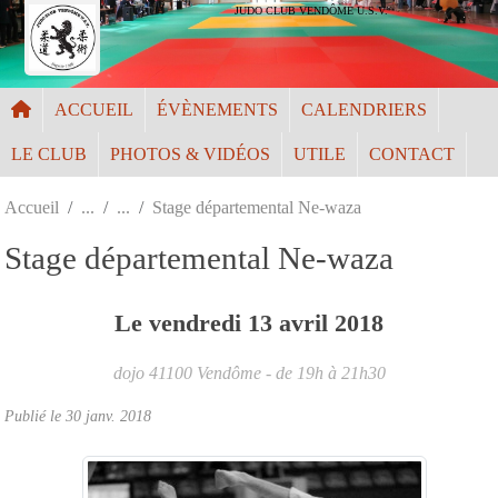
Panneau de gestion des cookies
JUDO CLUB VENDÔME U.S.V.
ACCUEIL
ÉVÈNEMENTS
CALENDRIERS
LE CLUB
PHOTOS & VIDÉOS
UTILE
CONTACT
Accueil
Stage départemental Ne-waza
Stage départemental Ne-waza
Le
vendredi
13
avril
2018
dojo
41100
Vendôme
- de 19h à 21h30
Publié le
30 janv. 2018