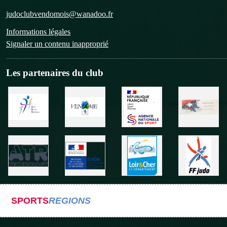
judoclubvendomois@wanadoo.fr
Informations légales
Signaler un contenu inapproprié
Les partenaires du club
SPORTS
REGIONS