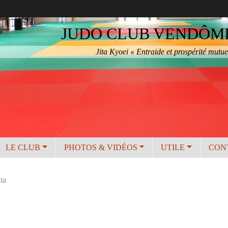
JUDO CLUB VENDÔME 
Jita Kyoei « Entraide et prospérité mutue
LE CLUB
PHOTOS & VIDÉOS
UTILE
CON
ta