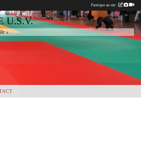
Participer au site :
U.S.V.
lle »
TACT