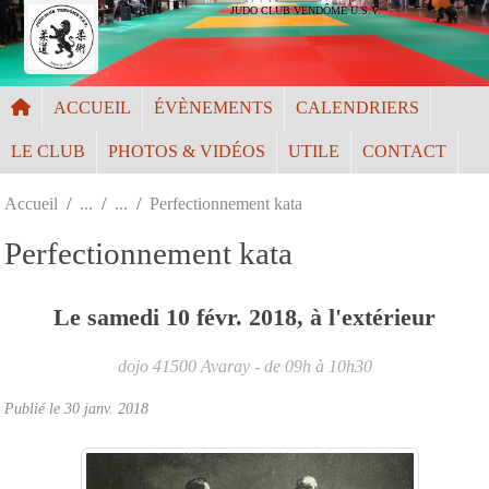
Panneau de gestion des cookies
JUDO CLUB VENDÔME U.S.V.
ACCUEIL
ÉVÈNEMENTS
CALENDRIERS
LE CLUB
PHOTOS & VIDÉOS
UTILE
CONTACT
Accueil
Perfectionnement kata
Perfectionnement kata
Le
samedi
10
févr.
2018
, à l'extérieur
dojo
41500
Avaray
- de 09h à 10h30
Publié le
30 janv. 2018