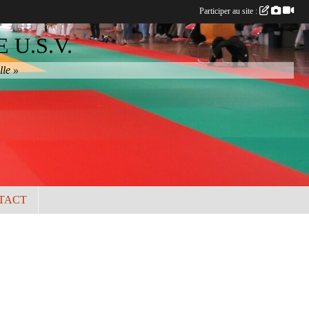
Participer au site :
U.S.V.
lle »
TACT