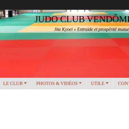
JUDO CLUB VENDÔME 
Jita Kyoei « Entraide et prospérité mutue
LE CLUB
PHOTOS & VIDÉOS
UTILE
CON