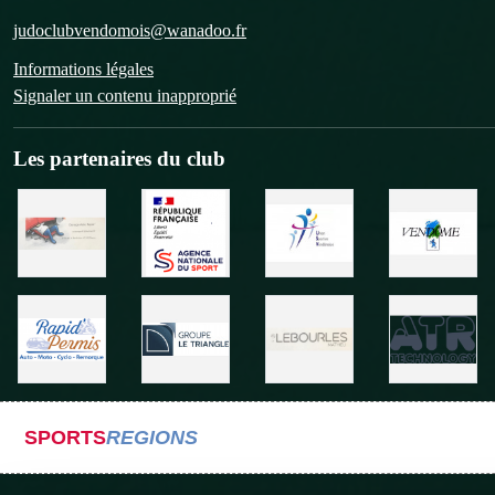
judoclubvendomois@wanadoo.fr
Informations légales
Signaler un contenu inapproprié
Les partenaires du club
SPORTS
REGIONS